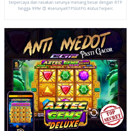
terpercaya dan rasakan serunya menang besar dengan RTP
hingga 99%! 😍 #serunyaRTPSlotPG #situsTerperc