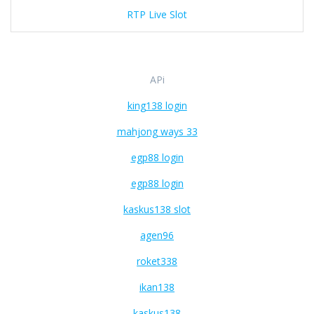
RTP Live Slot
APi
king138 login
mahjong ways 33
egp88 login
egp88 login
kaskus138 slot
agen96
roket338
ikan138
kaskus138