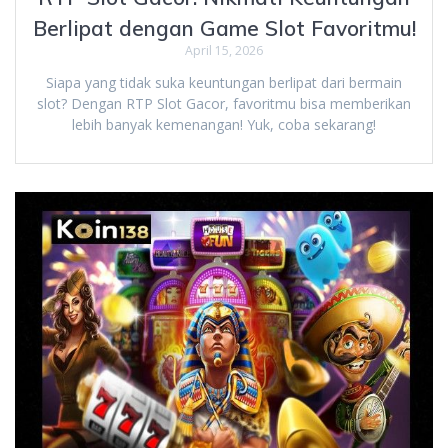
Berlipat dengan Game Slot Favoritmu!
April 15, 2026
Siapa yang tidak suka keuntungan berlipat dari bermain
slot? Dengan RTP Slot Gacor, favoritmu bisa memberikan
lebih banyak kemenangan! Yuk, coba sekarang!