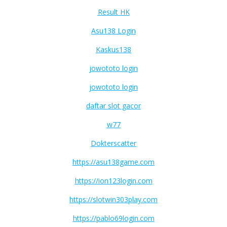
Result HK
Asu138 Login
Kaskus138
jowototo login
jowototo login
daftar slot gacor
w77
Dokterscatter
https://asu138game.com
https://ion123login.com
https://slotwin303play.com
https://pablo69login.com