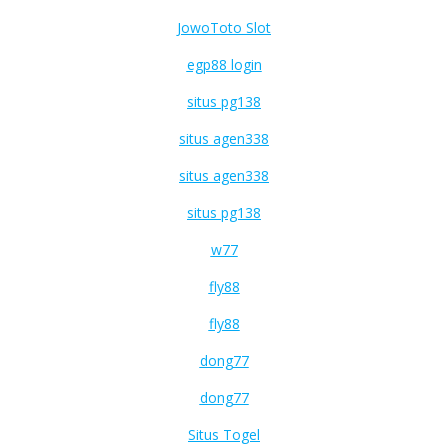
JowoToto Slot
egp88 login
situs pg138
situs agen338
situs agen338
situs pg138
w77
fly88
fly88
dong77
dong77
Situs Togel