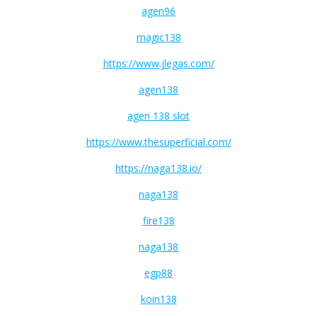
agen96
magic138
https://www.jlegas.com/
agen138
agen 138 slot
https://www.thesuperficial.com/
https://naga138.io/
naga138
fire138
naga138
egp88
koin138