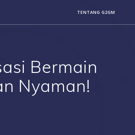
TENTANG G2GM
sasi Bermain
dan Nyaman!