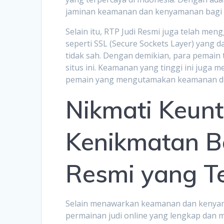
jaminan keamanan dan kenyamanan bagi p
Selain itu, RTP Judi Resmi juga telah m
seperti SSL (Secure Sockets Layer) yang d
tidak sah. Dengan demikian, para pemain 
situs ini. Keamanan yang tinggi ini juga 
pemain yang mengutamakan keamanan dal
Nikmati Keun
Kenikmatan Be
Resmi yang T
Selain menawarkan keamanan dan kenyam
permainan judi online yang lengkap dan 