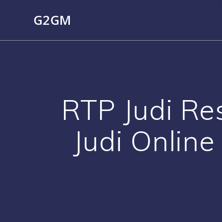
Skip
G2GM
to
content
RTP Judi Re
Judi Onlin