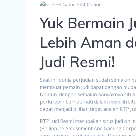
Yuk Bermain J
Lebih Aman d
Judi Resmi!
Saat ini, dunia perjudian sudah semakin 
membuat pemain judi dapat dengan mudah
Namun, dengan semakin banyaknya situs 
perlu lebih berhati-hati dalam memilih sit
dapat menjadi pilihan tepat adalah RTP Ju
RTP Judi Resmi merupakan situs judi onli
(Philippine Amusement And Gaming Corpor
yang terpercaya di Indonesia. Dengan ada