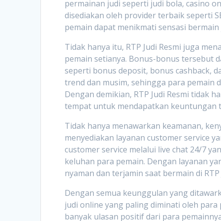
permainan judi seperti judi bola, casino o
disediakan oleh provider terbaik seperti
pemain dapat menikmati sensasi bermain
Tidak hanya itu, RTP Judi Resmi juga me
pemain setianya. Bonus-bonus tersebut
seperti bonus deposit, bonus cashback, d
trend dan musim, sehingga para pemain d
Dengan demikian, RTP Judi Resmi tidak ha
tempat untuk mendapatkan keuntungan 
Tidak hanya menawarkan keamanan, keny
menyediakan layanan customer service y
customer service melalui live chat 24/7 
keluhan para pemain. Dengan layanan yan
nyaman dan terjamin saat bermain di RTP 
Dengan semua keunggulan yang ditawarkan,
judi online yang paling diminati oleh para
banyak ulasan positif dari para pemainn