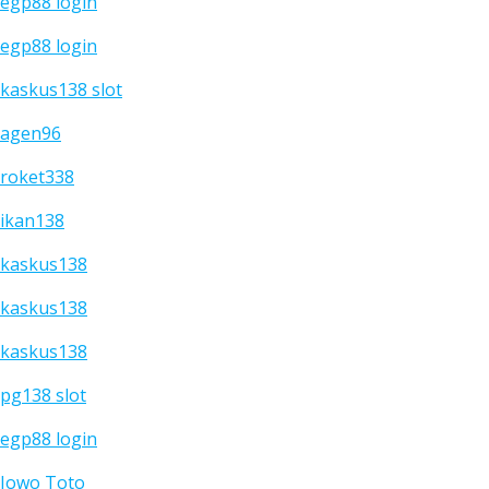
egp88 login
egp88 login
kaskus138 slot
agen96
roket338
ikan138
kaskus138
kaskus138
kaskus138
pg138 slot
egp88 login
Jowo Toto