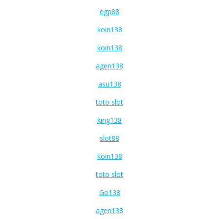
egp88
koin138
koin138
agen138
asu138
toto slot
king138
slot88
koin138
toto slot
Go138
agen138