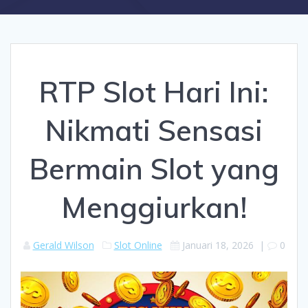
RTP Slot Hari Ini:
Nikmati Sensasi
Bermain Slot yang
Menggiurkan!
Gerald Wilson
Slot Online
Januari 18, 2026
|
0