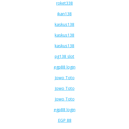
roket338
ikan138
kaskus138
kaskus138
kaskus138
pg138 slot
egp88 login
Jowo Toto
Jowo Toto
Jowo Toto
egp88 login
EGP 88