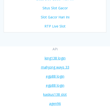
Situs Slot Gacor
Slot Gacor Hari Ini
RTP Live Slot
APi
king138 login
mahjong ways 33
egp88 login
egp88 login
kaskus138 slot
agen96