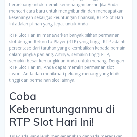
berpeluang untuk meraih kemenangan besar. Jika Anda
mencari cara baru untuk menghibur diri dan mendapatkan
kesenangan sekaligus keuntungan finansial, RTP Slot Hari
Ini adalah pilihan yang tepat untuk Anda.
RTP Slot Hari Ini menawarkan banyak pilihan permainan
slot dengan Return to Player (RTP) yang tinggi. RTP adalah
persentase dari taruhan yang dikembalikan kepada pemain
dalam jangka panjang. Artinya, semakin tinggi RTP,
semakin besar kemungkinan Anda untuk menang. Dengan
RTP Slot Hari Ini, Anda dapat memilih permainan slot
favorit Anda dan menikmati peluang menang yang lebih
tinggi dari permainan slot lainnya.
Coba
Keberuntunganmu di
RTP Slot Hari Ini!
Tidak ada yang lebih menyenangkan daripada merasakan