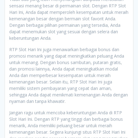
sensasi menang besar di permainan slot. Dengan RTP Slot
Hari Ini, Anda dapat memperoleh kesempatan untuk meraih
kemenangan besar dengan bermain slot favorit Anda.
Dengan berbagai pilihan permainan yang tersedia, Anda
dapat menemukan slot yang sesuai dengan selera dan
keberuntungan Anda.
RTP Slot Hari Ini juga menawarkan berbagai bonus dan
promosi menarik yang dapat meningkatkan peluang Anda
untuk menang. Dengan bonus sambutan, putaran gratis,
dan promosi lainnya, Anda dapat meningkatkan modal
Anda dan memperbesar kesempatan untuk meraih
kemenangan besar. Selain itu, RTP Slot Hari Ini juga
memiliki sistem pembayaran yang cepat dan aman,
sehingga Anda dapat menikmati kemenangan Anda dengan
nyaman dan tanpa khawatir.
Jangan ragu untuk mencoba keberuntungan Anda di RTP
Slot Hari Ini. Dengan RTP yang tinggi dan berbagai bonus
menarik, Anda memiliki peluang besar untuk meraih
kemenangan besar. Segera kunjungi situs RTP Slot Hari Ini