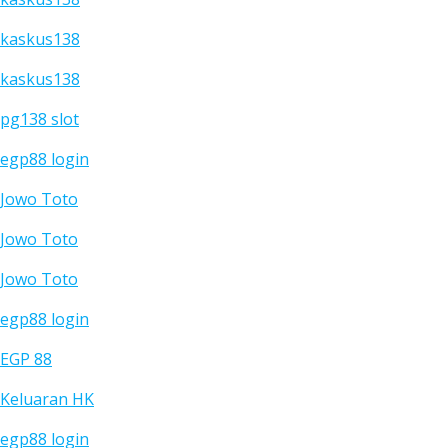
kaskus138
kaskus138
pg138 slot
egp88 login
Jowo Toto
Jowo Toto
Jowo Toto
egp88 login
EGP 88
Keluaran HK
egp88 login