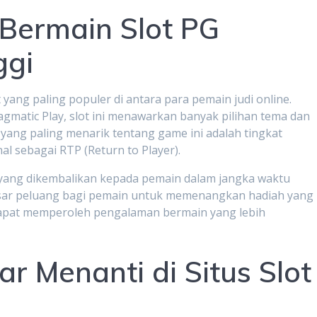
 Bermain Slot PG
ggi
 yang paling populer di antara para pemain judi online.
gmatic Play, slot ini menawarkan banyak pilihan tema dan
 yang paling menarik tentang game ini adalah tingkat
al sebagai RTP (Return to Player).
yang dikembalikan kepada pemain dalam jangka waktu
besar peluang bagi pemain untuk memenangkan hadiah yang
dapat memperoleh pengalaman bermain yang lebih
r Menanti di Situs Slot