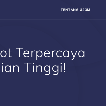
TENTANG G2GM
ot Terpercaya
an Tinggi!