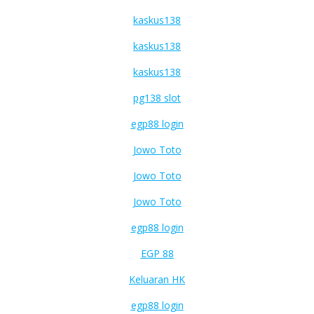
kaskus138
kaskus138
kaskus138
pg138 slot
egp88 login
Jowo Toto
Jowo Toto
Jowo Toto
egp88 login
EGP 88
Keluaran HK
egp88 login