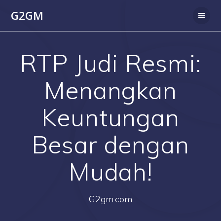
Skip
G2GM
to
content
RTP Judi Resmi:
Menangkan
Keuntungan
Besar dengan
Mudah!
G2gm.com