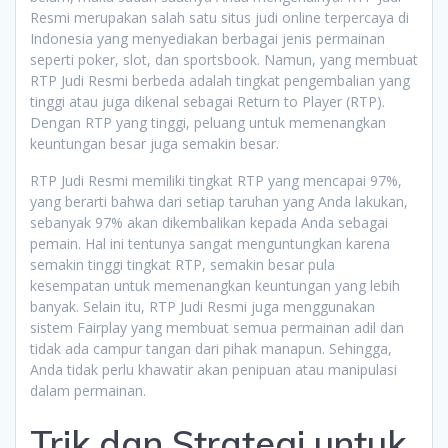
Resmi merupakan salah satu situs judi online terpercaya di
Indonesia yang menyediakan berbagai jenis permainan
seperti poker, slot, dan sportsbook. Namun, yang membuat
RTP Judi Resmi berbeda adalah tingkat pengembalian yang
tinggi atau juga dikenal sebagai Return to Player (RTP).
Dengan RTP yang tinggi, peluang untuk memenangkan
keuntungan besar juga semakin besar.
RTP Judi Resmi memiliki tingkat RTP yang mencapai 97%,
yang berarti bahwa dari setiap taruhan yang Anda lakukan,
sebanyak 97% akan dikembalikan kepada Anda sebagai
pemain. Hal ini tentunya sangat menguntungkan karena
semakin tinggi tingkat RTP, semakin besar pula
kesempatan untuk memenangkan keuntungan yang lebih
banyak. Selain itu, RTP Judi Resmi juga menggunakan
sistem Fairplay yang membuat semua permainan adil dan
tidak ada campur tangan dari pihak manapun. Sehingga,
Anda tidak perlu khawatir akan penipuan atau manipulasi
dalam permainan.
Trik dan Strategi untuk