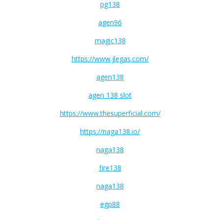
pg138
agen96
magic138
https://www.jlegas.com/
agen138
agen 138 slot
https://www.thesuperficial.com/
https://naga138.io/
naga138
fire138
naga138
egp88