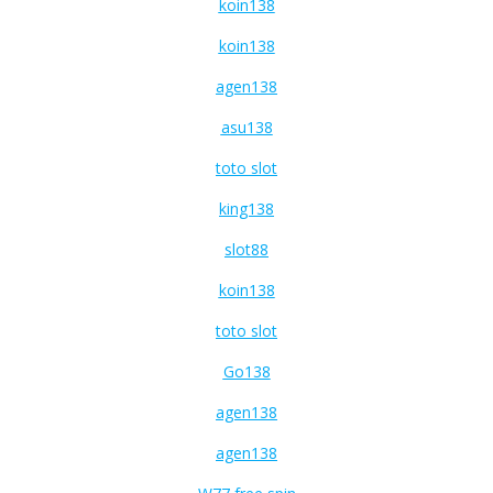
koin138
koin138
agen138
asu138
toto slot
king138
slot88
koin138
toto slot
Go138
agen138
agen138