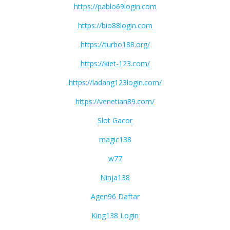
https://pablo69login.com
https://bio88login.com
https://turbo188.org/
https://kiet-123.com/
https://ladang123login.com/
https://venetian89.com/
Slot Gacor
magic138
w77
Ninja138
Agen96 Daftar
King138 Login