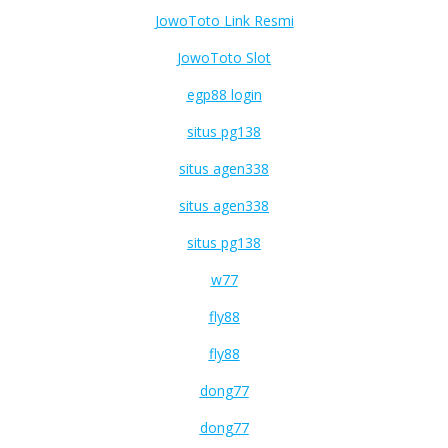
JowoToto Link Resmi
JowoToto Slot
egp88 login
situs pg138
situs agen338
situs agen338
situs pg138
w77
fly88
fly88
dong77
dong77