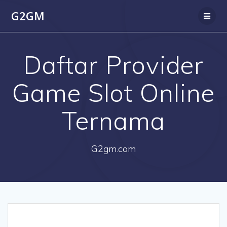
Skip
G2GM
to
content
Daftar Provider
Game Slot Online
Ternama
G2gm.com