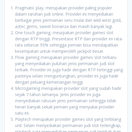
Pragmatic play, merupakan provider paling populer
dalam taruhan judi online. Provider ini menyediakan
berbagai jenis permainan seru mulai dari wild west gold,
aztec gems, sweet bonanza dan masih banyak lagi.
One touch gaming, meurpakan provider games slot
dengan RTP tinggi. Presentase RTP dari provider ini rata-
rata sebesar 95% sehingga pemain bisa mendapatkan
kesempatan untuk memperoleh jackpot besar.
Flow gaming merupakan provider games slot terbaru
yang menyediakan puluhan jenis permainan judi slot
terbaik. Provider ini juga hadir dengan RTP tertinggi yang
pastinya selain menguntungkan, provider ini juga hadir
dengan peluang kemenangan tinggi.
Microgaming merupakan provider slot yang sudah hadir
sejak 7 tahun lamanya. Jenis provider ini juga
menyediakan ratusan jenis permainan sehingga tidak
heran banyak sekali pemain yang menyukai provider
satu ini.
Playtech merupakan provider games slot yang terbilang
unil. Selain menyediakan permainan judi slot terlengkap,
playtech juga menyediakan permainan judi tembak ikan