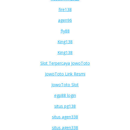
fire138
agen96
fly88
King138
King138
Slot Terpercaya JowoToto
JowoToto Link Resmi
JowoToto Slot
egp88 login
situs pg138
situs agen338
situs agen338