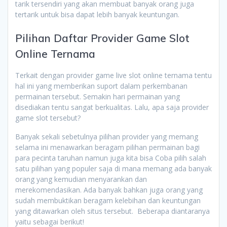
tarik tersendiri yang akan membuat banyak orang juga
tertarik untuk bisa dapat lebih banyak keuntungan.
Pilihan Daftar Provider Game Slot
Online Ternama
Terkait dengan provider game live slot online ternama tentu
hal ini yang memberikan suport dalam perkembanan
permainan tersebut. Semakin hari permainan yang
disediakan tentu sangat berkualitas. Lalu, apa saja provider
game slot tersebut?
Banyak sekali sebetulnya pilihan provider yang memang
selama ini menawarkan beragam pilihan permainan bagi
para pecinta taruhan namun juga kita bisa Coba pilih salah
satu pilihan yang populer saja di mana memang ada banyak
orang yang kemudian menyarankan dan
merekomendasikan. Ada banyak bahkan juga orang yang
sudah membuktikan beragam kelebihan dan keuntungan
yang ditawarkan oleh situs tersebut. Beberapa diantaranya
yaitu sebagai berikut!