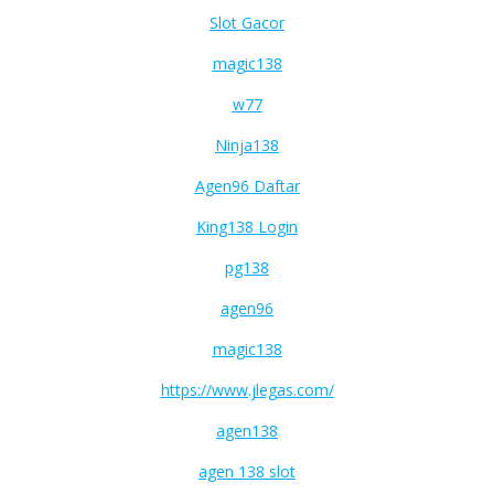
Slot Gacor
magic138
w77
Ninja138
Agen96 Daftar
King138 Login
pg138
agen96
magic138
https://www.jlegas.com/
agen138
agen 138 slot