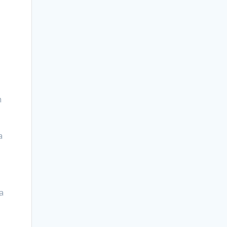
h
a
a