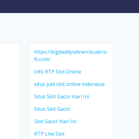
https://bigdaddysdinercloudcro
ft.com/
Info RTP Slot Online
situs judi slot online indonesia
Situs Slot Gacor Hari Ini
Situs Slot Gacor
Slot Gacor Hari Ini
RTP Live Slot