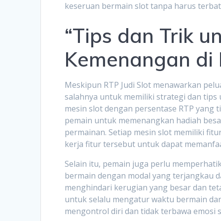
keseruan bermain slot tanpa harus terbat
“Tips dan Trik u
Kemenangan di R
Meskipun RTP Judi Slot menawarkan pel
salahnya untuk memiliki strategi dan tip
mesin slot dengan persentase RTP yang 
pemain untuk memenangkan hadiah besar. 
permainan. Setiap mesin slot memiliki fi
kerja fitur tersebut untuk dapat memanfa
Selain itu, pemain juga perlu memperhat
bermain dengan modal yang terjangkau da
menghindari kerugian yang besar dan tet
untuk selalu mengatur waktu bermain dan 
mengontrol diri dan tidak terbawa emosi 