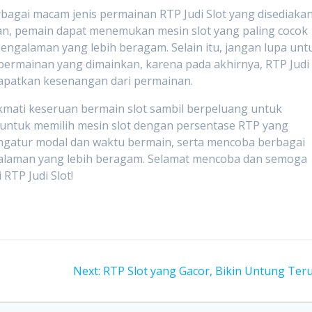
bagai macam jenis permainan RTP Judi Slot yang disediakan
n, pemain dapat menemukan mesin slot yang paling cocok
galaman yang lebih beragam. Selain itu, jangan lupa unt
ermainan yang dimainkan, karena pada akhirnya, RTP Judi
apatkan kesenangan dari permainan.
kmati keseruan bermain slot sambil berpeluang untuk
untuk memilih mesin slot dengan persentase RTP yang
mengatur modal dan waktu bermain, serta mencoba berbagai
alaman yang lebih beragam. Selamat mencoba dan semoga
RTP Judi Slot!
Next
Next:
RTP Slot yang Gacor, Bikin Untung Teru
post: