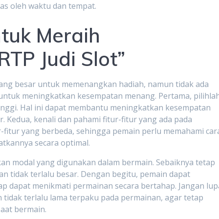
as oleh waktu dan tempat.
ntuk Meraih
TP Judi Slot”
uang besar untuk memenangkan hadiah, namun tidak ada
s untuk meningkatkan kesempatan menang. Pertama, pilihla
tinggi. Hal ini dapat membantu meningkatkan kesempatan
Kedua, kenali dan pahami fitur-fitur yang ada pada
tur-fitur yang berbeda, sehingga pemain perlu memahami car
atkannya secara optimal.
ikan modal yang digunakan dalam bermain. Sebaiknya tetap
n tidak terlalu besar. Dengan begitu, pemain dapat
ap dapat menikmati permainan secara bertahap. Jangan lup
tidak terlalu lama terpaku pada permainan, agar tetap
saat bermain.