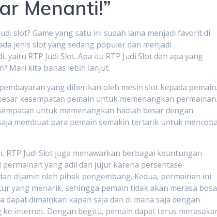
r Menanti!”
di slot? Game yang satu ini sudah lama menjadi favorit di
ada jenis slot yang sedang populer dan menjadi
 yaitu RTP Judi Slot. Apa itu RTP Judi Slot dan apa yang
 Mari kita bahas lebih lanjut.
 pembayaran yang diberikan oleh mesin slot kepada pemain
n besar kesempatan pemain untuk memenangkan permainan
kesempatan untuk memenangkan hadiah besar dengan
u saja membuat para pemain semakin tertarik untuk mencob
i, RTP Judi Slot juga menawarkan berbagai keuntungan
 permainan yang adil dan jujur karena persentase
dan dijamin oleh pihak pengembang. Kedua, permainan ini
ur yang menarik, sehingga pemain tidak akan merasa bos
uga dapat dimainkan kapan saja dan di mana saja dengan
e internet. Dengan begitu, pemain dapat terus merasaka