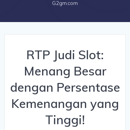
G2gm.com
RTP Judi Slot:
Menang Besar
dengan Persentase
Kemenangan yang
Tinggi!