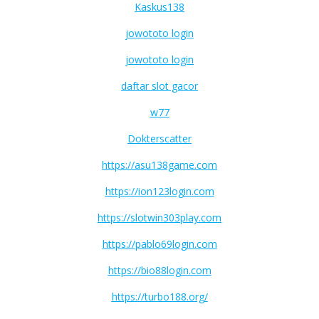
Kaskus138
jowototo login
jowototo login
daftar slot gacor
w77
Dokterscatter
https://asu138game.com
https://ion123login.com
https://slotwin303play.com
https://pablo69login.com
https://bio88login.com
https://turbo188.org/