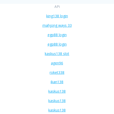
APi
king138 login
mahjong ways 33
egp88 login
egp88 login
kaskus138 slot
agen96
roket338
ikan138
kaskus138
kaskus138
kaskus138