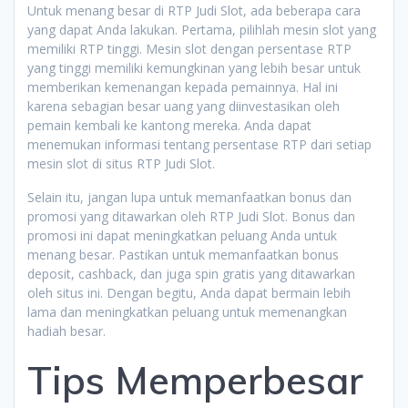
Untuk menang besar di RTP Judi Slot, ada beberapa cara
yang dapat Anda lakukan. Pertama, pilihlah mesin slot yang
memiliki RTP tinggi. Mesin slot dengan persentase RTP
yang tinggi memiliki kemungkinan yang lebih besar untuk
memberikan kemenangan kepada pemainnya. Hal ini
karena sebagian besar uang yang diinvestasikan oleh
pemain kembali ke kantong mereka. Anda dapat
menemukan informasi tentang persentase RTP dari setiap
mesin slot di situs RTP Judi Slot.
Selain itu, jangan lupa untuk memanfaatkan bonus dan
promosi yang ditawarkan oleh RTP Judi Slot. Bonus dan
promosi ini dapat meningkatkan peluang Anda untuk
menang besar. Pastikan untuk memanfaatkan bonus
deposit, cashback, dan juga spin gratis yang ditawarkan
oleh situs ini. Dengan begitu, Anda dapat bermain lebih
lama dan meningkatkan peluang untuk memenangkan
hadiah besar.
Tips Memperbesar