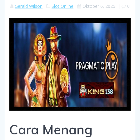
Gerald Wilson
Slot Online
Oktober 6, 2025
|
0
Cara Menang