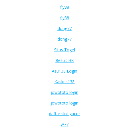
fly88
fly88
dong77
dong77
Situs Togel
Result HK
Asu138 Login
Kaskus138
jowototo login
jowototo login
daftar slot gacor
w77