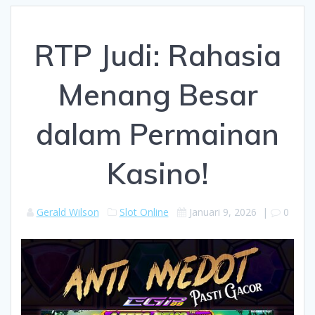
RTP Judi: Rahasia
Menang Besar
dalam Permainan
Kasino!
Gerald Wilson
Slot Online
Januari 9, 2026
|
0