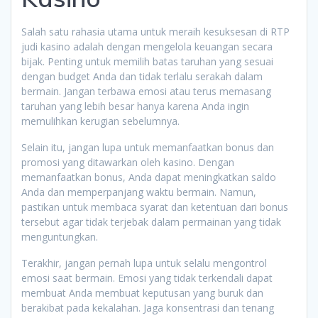
Salah satu rahasia utama untuk meraih kesuksesan di RTP
judi kasino adalah dengan mengelola keuangan secara
bijak. Penting untuk memilih batas taruhan yang sesuai
dengan budget Anda dan tidak terlalu serakah dalam
bermain. Jangan terbawa emosi atau terus memasang
taruhan yang lebih besar hanya karena Anda ingin
memulihkan kerugian sebelumnya.
Selain itu, jangan lupa untuk memanfaatkan bonus dan
promosi yang ditawarkan oleh kasino. Dengan
memanfaatkan bonus, Anda dapat meningkatkan saldo
Anda dan memperpanjang waktu bermain. Namun,
pastikan untuk membaca syarat dan ketentuan dari bonus
tersebut agar tidak terjebak dalam permainan yang tidak
menguntungkan.
Terakhir, jangan pernah lupa untuk selalu mengontrol
emosi saat bermain. Emosi yang tidak terkendali dapat
membuat Anda membuat keputusan yang buruk dan
berakibat pada kekalahan. Jaga konsentrasi dan tenang