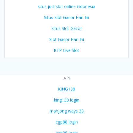
situs judi slot online indonesia
Situs Slot Gacor Hari Ini
Situs Slot Gacor
Slot Gacor Hari Ini
RTP Live Slot
APi
KING138
king138 login
mahjong ways 33
egp88 login
egp88 login