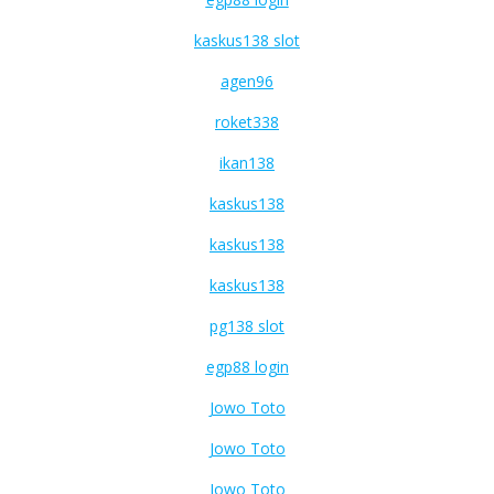
kaskus138 slot
agen96
roket338
ikan138
kaskus138
kaskus138
kaskus138
pg138 slot
egp88 login
Jowo Toto
Jowo Toto
Jowo Toto