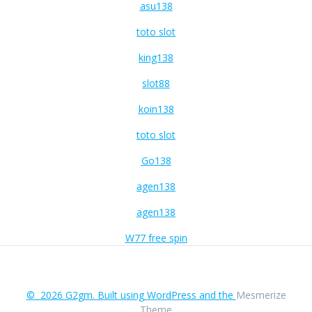
asu138
toto slot
king138
slot88
koin138
toto slot
Go138
agen138
agen138
W77 free spin
© 2026 G2gm. Built using WordPress and the
Mesmerize
Theme