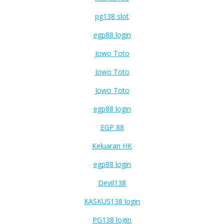
pg138 slot
egp88 login
Jowo Toto
Jowo Toto
Jowo Toto
egp88 login
EGP 88
Keluaran HK
egp88 login
Devil138
KASKUS138 login
PG138 login