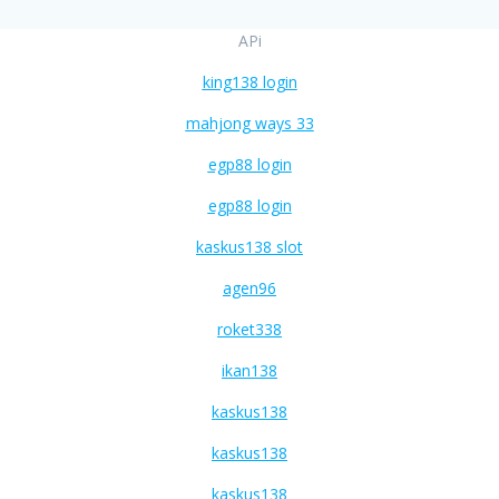
APi
king138 login
mahjong ways 33
egp88 login
egp88 login
kaskus138 slot
agen96
roket338
ikan138
kaskus138
kaskus138
kaskus138