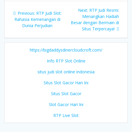
Navigasi
Next
Next:
RTP Judi Resmi:
Previous
Previous:
RTP Judi Slot:
pos
post:
Menangkan Hadiah
post:
Rahasia Kemenangan di
Besar dengan Bermain di
Dunia Perjudian
Situs Terpercaya!
https://bigdaddysdinercloudcroft.com/
Info RTP Slot Online
situs judi slot online indonesia
Situs Slot Gacor Hari Ini
Situs Slot Gacor
Slot Gacor Hari Ini
RTP Live Slot