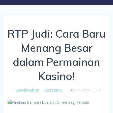
RTP Judi: Cara Baru
Menang Besar
dalam Permainan
Kasino!
Gerald Wilson
Slot Online
Mei 18, 2025
|
0