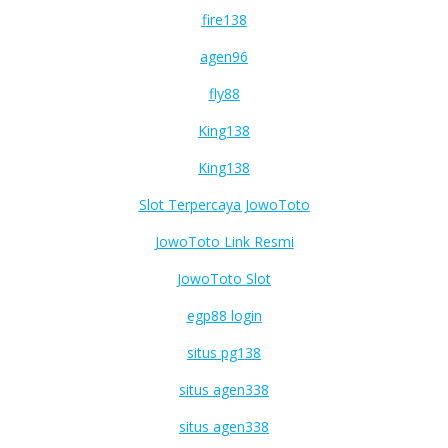
fire138
agen96
fly88
King138
King138
Slot Terpercaya JowoToto
JowoToto Link Resmi
JowoToto Slot
egp88 login
situs pg138
situs agen338
situs agen338