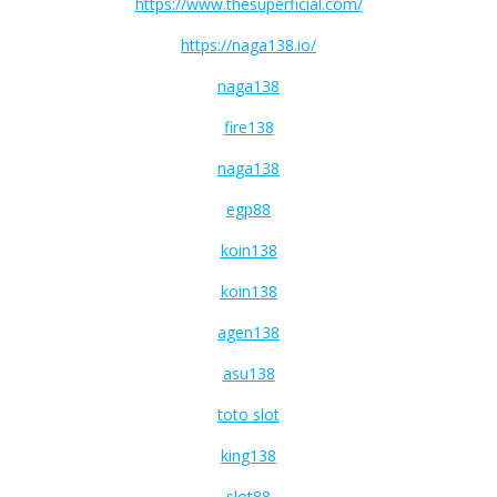
https://www.thesuperficial.com/
https://naga138.io/
naga138
fire138
naga138
egp88
koin138
koin138
agen138
asu138
toto slot
king138
slot88