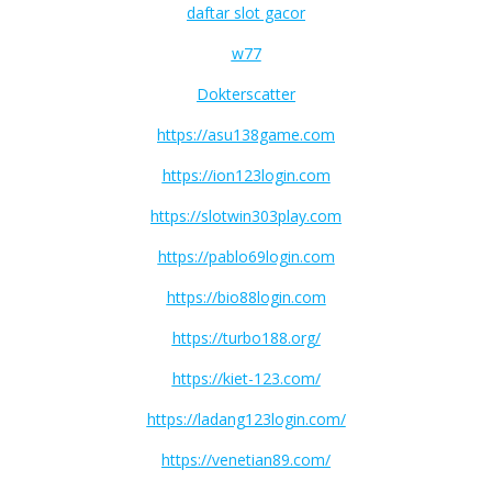
daftar slot gacor
w77
Dokterscatter
https://asu138game.com
https://ion123login.com
https://slotwin303play.com
https://pablo69login.com
https://bio88login.com
https://turbo188.org/
https://kiet-123.com/
https://ladang123login.com/
https://venetian89.com/