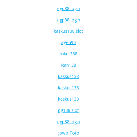
egp88 login
egp88 login
kaskus138 slot
agen96
roket338
ikan138
kaskus138
kaskus138
kaskus138
pg138 slot
egp88 login
Jowo Toto