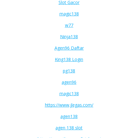
Slot Gacor
magic138
w77
Ninja138
Agen96 Daftar
King138 Login
pg138
agen96
magic138
https://www.jlegas.com/
agen138
agen 138 slot