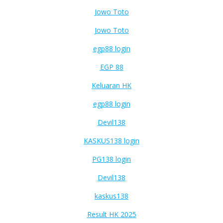
Jowo Toto
Jowo Toto
egp88 login
EGP 88
Keluaran HK
egp88 login
Devil138
KASKUS138 login
PG138 login
Devil138
kaskus138
Result HK 2025