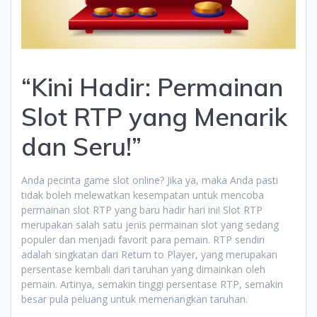
“Kini Hadir: Permainan
Slot RTP yang Menarik
dan Seru!”
Anda pecinta game slot online? Jika ya, maka Anda pasti
tidak boleh melewatkan kesempatan untuk mencoba
permainan slot RTP yang baru hadir hari ini! Slot RTP
merupakan salah satu jenis permainan slot yang sedang
populer dan menjadi favorit para pemain. RTP sendiri
adalah singkatan dari Return to Player, yang merupakan
persentase kembali dari taruhan yang dimainkan oleh
pemain. Artinya, semakin tinggi persentase RTP, semakin
besar pula peluang untuk memenangkan taruhan.