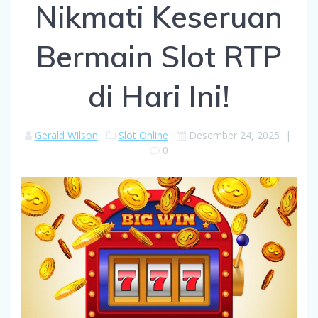
Nikmati Keseruan
Bermain Slot RTP
di Hari Ini!
Gerald Wilson
Slot Online
Desember 24, 2025
|
0