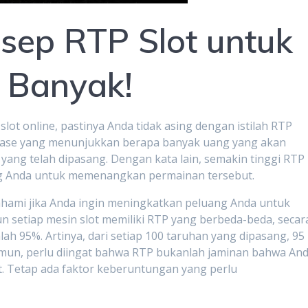
sep RTP Slot untuk
 Banyak!
ot online, pastinya Anda tidak asing dengan istilah RTP
entase yang menunjukkan berapa banyak uang yang akan
 yang telah dipasang. Dengan kata lain, semakin tinggi RTP
ng Anda untuk memenangkan permainan tersebut.
ahami jika Anda ingin meningkatkan peluang Anda untuk
n setiap mesin slot memiliki RTP yang berbeda-beda, secar
ah 95%. Artinya, dari setiap 100 taruhan yang dipasang, 95
mun, perlu diingat bahwa RTP bukanlah jaminan bahwa An
. Tetap ada faktor keberuntungan yang perlu