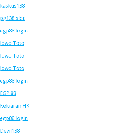
kaskus138
pg138 slot
egp88 login
Jowo Toto
Jowo Toto
Jowo Toto
egp88 login
EGP 88
Keluaran HK
egp88 login
Devil138