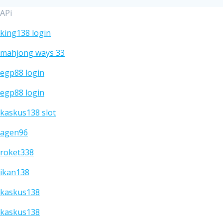
APi
king138 login
mahjong ways 33
egp88 login
egp88 login
kaskus138 slot
agen96
roket338
ikan138
kaskus138
kaskus138