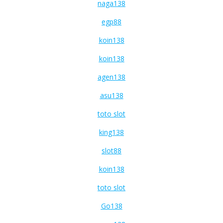
naga138
egp88
koin138
koin138
agen138
asu138
toto slot
king138
slot88
koin138
toto slot
Go138