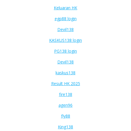
Keluaran HK
egp88 login
Devil138
KASKUS138 login
PG138 login
Devil138
kaskus138
Result HK 2025
fire138
agen96
fly88
King138