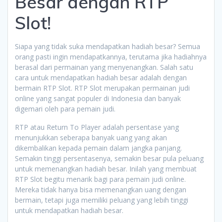
Besar dengan RTP
Slot!
Siapa yang tidak suka mendapatkan hadiah besar? Semua
orang pasti ingin mendapatkannya, terutama jika hadiahnya
berasal dari permainan yang menyenangkan. Salah satu
cara untuk mendapatkan hadiah besar adalah dengan
bermain RTP Slot. RTP Slot merupakan permainan judi
online yang sangat populer di Indonesia dan banyak
digemari oleh para pemain judi.
RTP atau Return To Player adalah persentase yang
menunjukkan seberapa banyak uang yang akan
dikembalikan kepada pemain dalam jangka panjang.
Semakin tinggi persentasenya, semakin besar pula peluang
untuk memenangkan hadiah besar. Inilah yang membuat
RTP Slot begitu menarik bagi para pemain judi online.
Mereka tidak hanya bisa memenangkan uang dengan
bermain, tetapi juga memiliki peluang yang lebih tinggi
untuk mendapatkan hadiah besar.