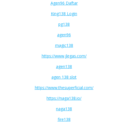
Agen96 Daftar
King138 Login
pg138
agen96
magic138
https://www.jlegas.com/
agen138
agen 138 slot
https://www.thesuperficial.com/
https://naga138.io/
naga138
fire138