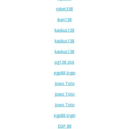
roket338
ikan138
kaskus138
kaskus138
kaskus138
pg138 slot
egp88 login
Jowo Toto
Jowo Toto
Jowo Toto
egp88 login
EGP 88