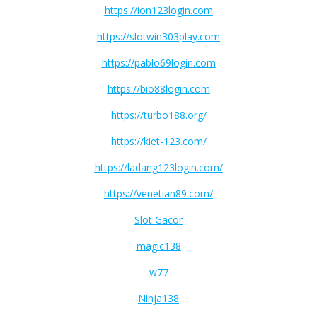
https://ion123login.com
https://slotwin303play.com
https://pablo69login.com
https://bio88login.com
https://turbo188.org/
https://kiet-123.com/
https://ladang123login.com/
https://venetian89.com/
Slot Gacor
magic138
w77
Ninja138