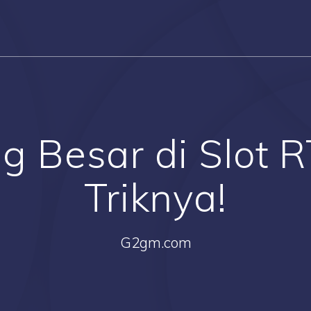
 Besar di Slot R
Triknya!
G2gm.com