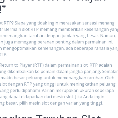
!”
lot RTP? Siapa yang tidak ingin merasakan sensasi menang
ot? Bermain slot RTP memang memberikan kesenangan yan
il memenangkan taruhan dengan jumlah yang besar. Namun,
an juga memegang peranan penting dalam permainan ini.
n mengoptimalkan kemenangan, ada beberapa rahasia yan
RTP.
Return to Player (RTP) dalam permainan slot. RTP adalah
yang dikembalikan ke pemain dalam jangka panjang. Semaki
, semakin besar peluang untuk memenangkan taruhan. Oleh
n slot dengan RTP yang tinggi untuk meningkatkan peluang
an yang perlu dipahami. Varian merupakan ukuran seberapa
g dapat didapatkan dari mesin slot. Jika Anda ingin
besar, pilih mesin slot dengan varian yang tinggi.