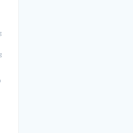
g
g
n