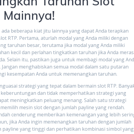
angkan Taruhan Slot
 Mainnya!
ada beberapa kiat jitu lainnya yang dapat Anda terapkan
ot RTP. Pertama, aturlah modal yang Anda miliki dengan
g taruhan besar, terutama jika modal yang Anda miliki
han kecil dan perlahan tingkatkan taruhan jika Anda mera
. Selain itu, pastikan juga untuk membagi modal yang An
n. Jangan menghabiskan semua modal dalam satu putaran
rangi kesempatan Anda untuk memenangkan taruhan.
uasai strategi yang tepat dalam bermain slot RTP. Banya
 keberuntungan dan tidak memperhatikan strategi yang
dapat meningkatkan peluang menang. Salah satu strategi
memilih mesin slot dengan jumlah payline yang rendah.
rendah cenderung memberikan kemenangan yang lebih serin
Namun, jika Anda ingin memenangkan taruhan dengan jumlah
h payline yang tinggi dan perhatikan kombinasi simbol yang