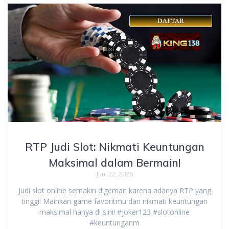
RTP Judi Slot: Nikmati Keuntungan
Maksimal dalam Bermain!
Juni 22, 2026
Judi slot online semakin digemari karena adanya RTP yang
tinggi! Mainkan game favoritmu dan nikmati keuntungan
maksimal hanya di sini! #joker123 #slotonline
#keuntunganm