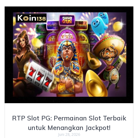
RTP Slot PG: Permainan Slot Terbaik
untuk Menangkan Jackpot!
Juni 28, 2026