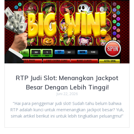
RTP Judi Slot: Menangkan Jackpot
Besar Dengan Lebih Tinggi!
Juni 22, 2026
“Hai para penggemar judi slot! Sudah tahu belum bahwa
RTP adalah kunci untuk memenangkan jackpot besar? Yuk,
simak artikel berikut ini untuk lebih tingkatkan peluangmu!”