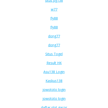
situs pg138
w77
fly88
fly88
dong77
dong77
Situs Togel
Result HK
Asu138 Login
Kaskus138
jowototo login
jowototo login
daftar slot gacor