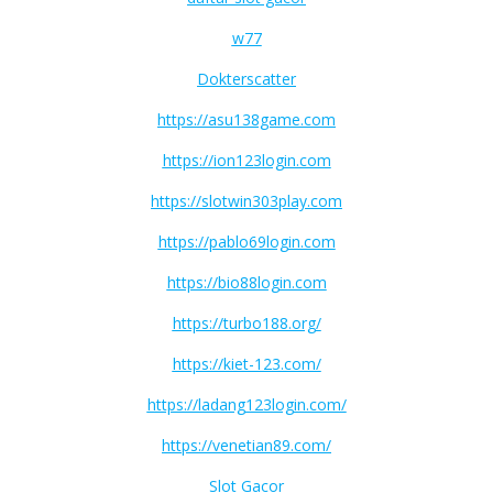
w77
Dokterscatter
https://asu138game.com
https://ion123login.com
https://slotwin303play.com
https://pablo69login.com
https://bio88login.com
https://turbo188.org/
https://kiet-123.com/
https://ladang123login.com/
https://venetian89.com/
Slot Gacor