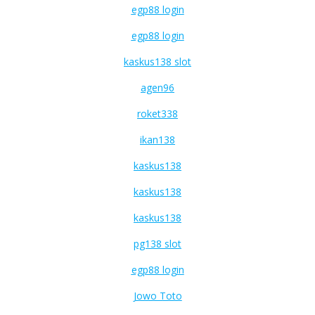
egp88 login
egp88 login
kaskus138 slot
agen96
roket338
ikan138
kaskus138
kaskus138
kaskus138
pg138 slot
egp88 login
Jowo Toto