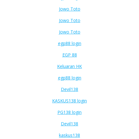
Jowo Toto
Jowo Toto
Jowo Toto
egp88 login
EGP 88
Keluaran HK
egp88 login
Devil138
KASKUS138 login
PG138 login
Devil138
kaskus138