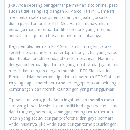
Jika Anda seorang penggemar permainan slot online, pasti
sudah tidak asing lagi dengan RTP Slot Hari Ini. Game ini
merupakan salah satu permainan yang paling populer di
dunia perjudian online. RTP Slot Hari Ini menawarkan
berbagai macam tema dan fitur menarik yang membuat
pemain tidak pernah bosan untuk memainkannya.
Bagi pemula, bermain RTP Slot Hari Ini mungkin terasa
sedikit menantang karena terdapat banyak hal yang harus
diperhatikan untuk mendapatkan kemenangan. Namun,
dengan beberapa tips dan trik yang tepat, Anda juga dapat
meraih keuntungan dengan mudah di RTP Slot Hari Ini.
Berikut adalah beberapa tips dan trik bermain RTP Slot Hari
Ini yang dapat membantu Anda mengoptimalkan peluang
kemenangan dan meraih keuntungan yang menggiurkan.
Tip pertama yang perlu Anda ingat adalah memilih mesin
slot yang tepat. Mesin slot memiliki berbagai macam tema
dan fitur yang berbeda, sehingga penting untuk memilih
mesin yang sesuai dengan preferensi dan gaya bermain
Anda. Misalnya, jika Anda suka dengan tema petualangan,