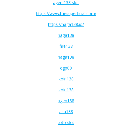
agen 138 slot
https://www.thesuperficial.com/
https://naga138.io/
naga138
fire138
naga138
egp88
koin138
koin138
agen138
asu138
toto slot