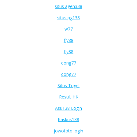
situs agen338
situs pg138
w77
fly88
fly88
dong77
dong77
Situs Togel
Result HK
Asu138 Login
Kaskus138
jowototo login