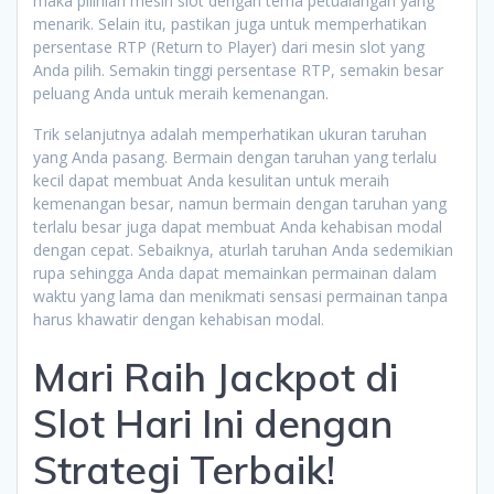
maka pilihlah mesin slot dengan tema petualangan yang
menarik. Selain itu, pastikan juga untuk memperhatikan
persentase RTP (Return to Player) dari mesin slot yang
Anda pilih. Semakin tinggi persentase RTP, semakin besar
peluang Anda untuk meraih kemenangan.
Trik selanjutnya adalah memperhatikan ukuran taruhan
yang Anda pasang. Bermain dengan taruhan yang terlalu
kecil dapat membuat Anda kesulitan untuk meraih
kemenangan besar, namun bermain dengan taruhan yang
terlalu besar juga dapat membuat Anda kehabisan modal
dengan cepat. Sebaiknya, aturlah taruhan Anda sedemikian
rupa sehingga Anda dapat memainkan permainan dalam
waktu yang lama dan menikmati sensasi permainan tanpa
harus khawatir dengan kehabisan modal.
Mari Raih Jackpot di
Slot Hari Ini dengan
Strategi Terbaik!