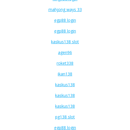
mahjong ways 33
egp88 login
egp88 login
kaskus138 slot
agen96
roket338
ikan138
kaskus138
kaskus138
kaskus138
pg138 slot
egp88 login