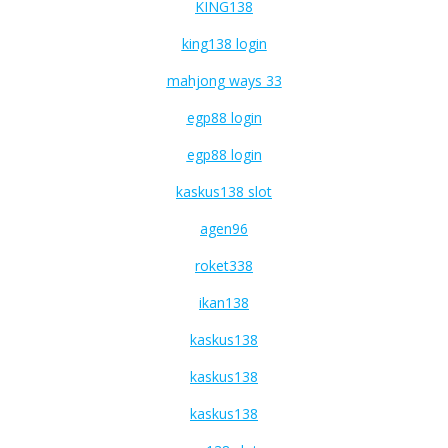
KING138
king138 login
mahjong ways 33
egp88 login
egp88 login
kaskus138 slot
agen96
roket338
ikan138
kaskus138
kaskus138
kaskus138