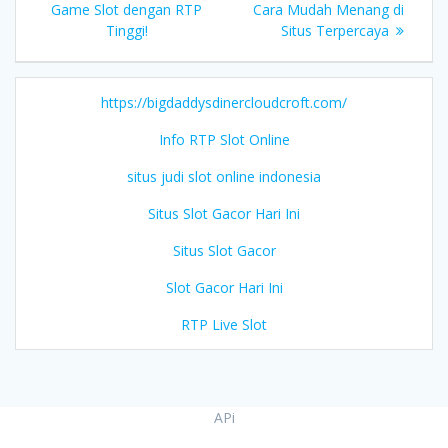
pos
post:
post:
Game Slot dengan RTP
Cara Mudah Menang di
Tinggi!
Situs Terpercaya
https://bigdaddysdinercloudcroft.com/
Info RTP Slot Online
situs judi slot online indonesia
Situs Slot Gacor Hari Ini
Situs Slot Gacor
Slot Gacor Hari Ini
RTP Live Slot
APi