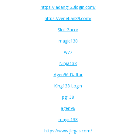
https://ladang123login.com/
https://venetian89.com/
Slot Gacor
magic138
w77
Ninja138
Agen96 Daftar
King138 Login
pg138
agen96
magic138
https://www.jlegas.com/