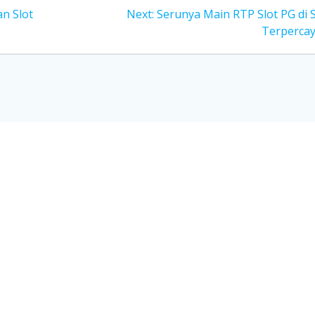
Next
an Slot
Next:
Serunya Main RTP Slot PG di S
post:
Terpercay