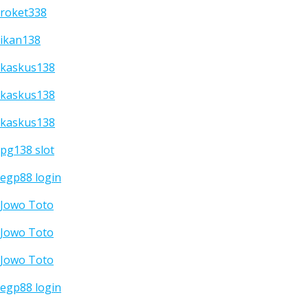
roket338
ikan138
kaskus138
kaskus138
kaskus138
pg138 slot
egp88 login
Jowo Toto
Jowo Toto
Jowo Toto
egp88 login