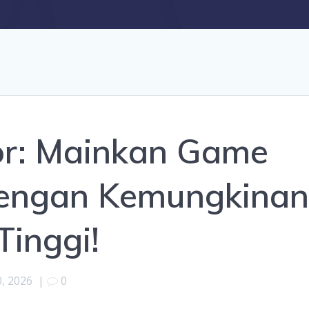
or: Mainkan Game
 dengan Kemungkina
inggi!
0, 2026
|
0