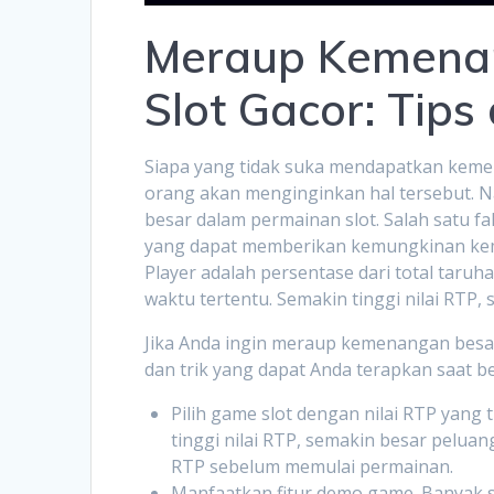
Meraup Kemena
Slot Gacor: Tips 
Siapa yang tidak suka mendapatkan keme
orang akan menginginkan hal tersebut. 
besar dalam permainan slot. Salah satu fa
yang dapat memberikan kemungkinan keme
Player adalah persentase dari total taru
waktu tertentu. Semakin tinggi nilai RTP
Jika Anda ingin meraup kemenangan besar 
dan trik yang dapat Anda terapkan saat b
Pilih game slot dengan nilai RTP yang 
tinggi nilai RTP, semakin besar pelua
RTP sebelum memulai permainan.
Manfaatkan fitur demo game. Banyak s