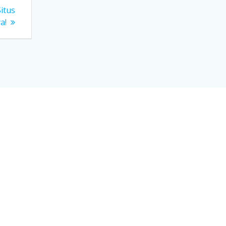
itus
a!