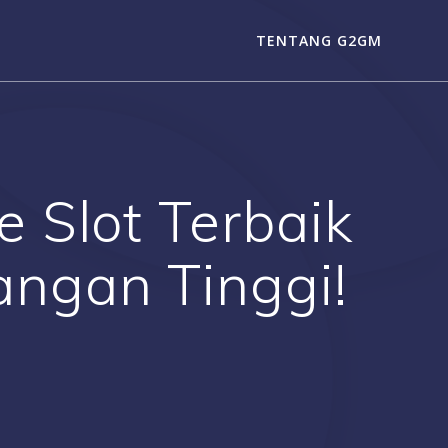
TENTANG G2GM
 Slot Terbaik
ngan Tinggi!