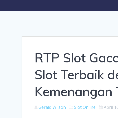
RTP Slot Gac
Slot Terbaik
Kemenangan T
Gerald Wilson
Slot Online
April 1