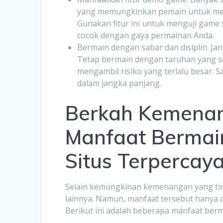
yang memungkinkan pemain untuk men
Gunakan fitur ini untuk menguji game
cocok dengan gaya permainan Anda.
Bermain dengan sabar dan disiplin. J
Tetap bermain dengan taruhan yang s
mengambil risiko yang terlalu besar. 
dalam jangka panjang.
Berkah Kemenan
Manfaat Bermain
Situs Terpercaya
Selain kemungkinan kemenangan yang ting
lainnya. Namun, manfaat tersebut hanya d
Berikut ini adalah beberapa manfaat berma