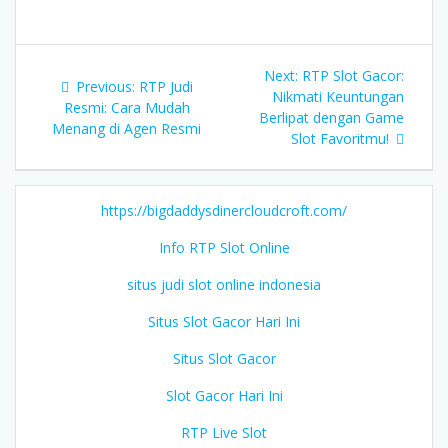
Navigasi
Next
Next:
RTP Slot Gacor:
Previous
Previous:
RTP Judi
pos
post:
Nikmati Keuntungan
post:
Resmi: Cara Mudah
Berlipat dengan Game
Menang di Agen Resmi
Slot Favoritmu!
https://bigdaddysdinercloudcroft.com/
Info RTP Slot Online
situs judi slot online indonesia
Situs Slot Gacor Hari Ini
Situs Slot Gacor
Slot Gacor Hari Ini
RTP Live Slot