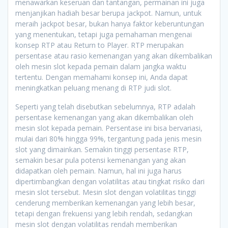
menawarkan keseruan dan tantangan, permainan ini juga
menjanjikan hadiah besar berupa jackpot. Namun, untuk
meraih jackpot besar, bukan hanya faktor keberuntungan
yang menentukan, tetapi juga pemahaman mengenai
konsep RTP atau Return to Player. RTP merupakan
persentase atau rasio kemenangan yang akan dikembalikan
oleh mesin slot kepada pemain dalam jangka waktu
tertentu. Dengan memahami konsep ini, Anda dapat
meningkatkan peluang menang di RTP judi slot.
Seperti yang telah disebutkan sebelumnya, RTP adalah
persentase kemenangan yang akan dikembalikan oleh
mesin slot kepada pemain. Persentase ini bisa bervariasi,
mulai dari 80% hingga 99%, tergantung pada jenis mesin
slot yang dimainkan. Semakin tinggi persentase RTP,
semakin besar pula potensi kemenangan yang akan
didapatkan oleh pemain. Namun, hal ini juga harus
dipertimbangkan dengan volatilitas atau tingkat risiko dari
mesin slot tersebut. Mesin slot dengan volatilitas tinggi
cenderung memberikan kemenangan yang lebih besar,
tetapi dengan frekuensi yang lebih rendah, sedangkan
mesin slot dengan volatilitas rendah memberikan