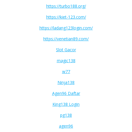
https://turbo188.org/
https://kiet-123.com/
https://ladang123login.com/
https://venetian89.com/
Slot Gacor
magic138
w77
Ninja138
Agen96 Daftar
King138 Login
pg138
agen96