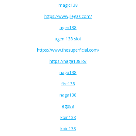
magic138
https://www.jlegas.com/
agen138
agen 138 slot
https://www.thesuperficial.com/
https://naga138.io/
naga138
fire138
naga138
egp88
koin138
koin138