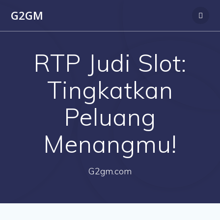
Skip
G2GM
to
content
RTP Judi Slot:
Tingkatkan
Peluang
Menangmu!
G2gm.com